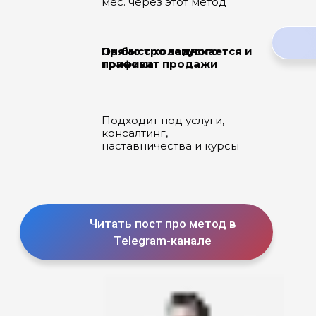
мес. через этот метод
Прямо с холодного
Он быстро запускается и
трафика
приносит продажи
Подходит под услуги,
консалтинг,
наставничества и курсы
Читать пост про метод в
Telegram-канале