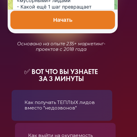
«мусорными» лидами
- Какой ещё 1 шаг превращает 
холодный трафик в 
заинтересованные звонки, визиты и 
Начать
записи
Нажмите кнопку, чтобы начать 👇🏼
Основано на опыте 235+ маркетинг-
16:10
проектов с 2018 года
✅ ВОТ ЧТО ВЫ УЗНАЕТЕ
ЗА 3 МИНУТЫ
Как получать ТЕПЛЫХ лидов
вместо "недозвонов"
Как выйти на окупаемость