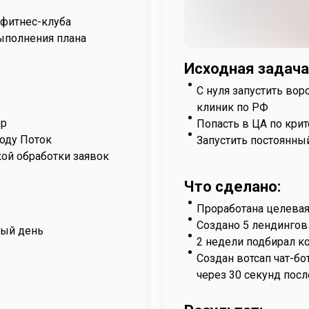
 фитнес-клуба
ыполнения плана
Исходная задача
С нуля запустить во
клиник по РФ
ер
Попасть в ЦА по крит
оду Поток
Запустить постоянны
кой обработки заявок
Что сделано:
Проработана целевая
Создано 5 лендингов
дый день
2 недели подбирал к
Создан вотсап чат-бо
через 30 секунд посл