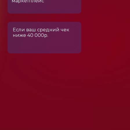
маркетплейс
Если ваш средний чек
ниже 40 000р.