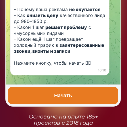
- Почему ваша реклама 
не окупается
- Как 
снизить цену
 качественного лида 
до 980–1850 р.
- Какой 1 шаг 
решает проблему
 с 
«мусорными» лидами
- Какой ещё 1 шаг превращает 
холодный трафик в 
заинтересованные 
звонки, визиты и записи
Нажмите кнопку, чтобы начать 👇🏼
16:10
Начать
Основано на опыте 185+
проектов с 2018 года