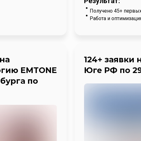
Результат:
Получено 45+ первых
Работа и оптимизаци
 на
124+ заявки 
огию EMTONE
Юге РФ по 2
бурга по